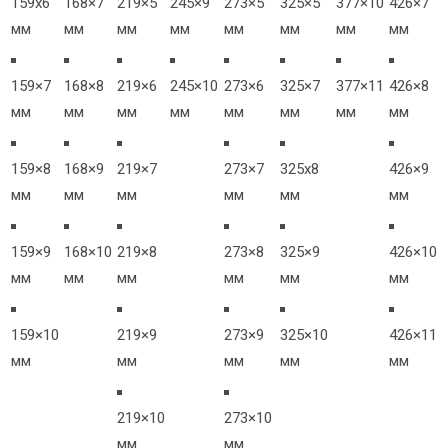
159х6
168×7
219×5
245×9
273×5
325×5
377×10
426×7
мм
мм
мм
мм
мм
мм
мм
мм
159×7
168×8
219×6
245×10
273×6
325×7
377×11
426×8
мм
мм
мм
мм
мм
мм
мм
мм
159×8
168×9
219×7
273×7
325х8
426×9
мм
мм
мм
мм
мм
мм
159×9
168×10
219×8
273×8
325×9
426×10
мм
мм
мм
мм
мм
мм
159×10
219×9
273×9
325×10
426×11
мм
мм
мм
мм
мм
219×10
273×10
мм
мм