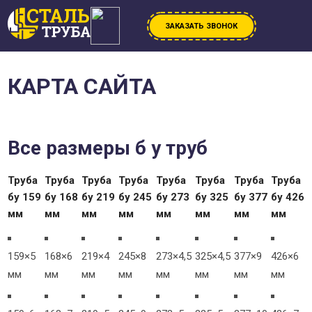
ЗАКАЗАТЬ ЗВОНОК
КАРТА САЙТА
Все размеры
б у
труб
Труба
Труба
Труба
Труба
Труба
Труба
Труба
Труба
бу 159
бу 168
бу 219
бу 245
бу 273
бу 325
бу 377
бу 426
мм
мм
мм
мм
мм
мм
мм
мм
159×5
168×6
219×4
245×8
273×4,5
325×4,5
377×9
426×6
мм
мм
мм
мм
мм
мм
мм
мм